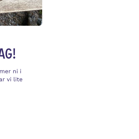
ag!
er ni i
r vi lite