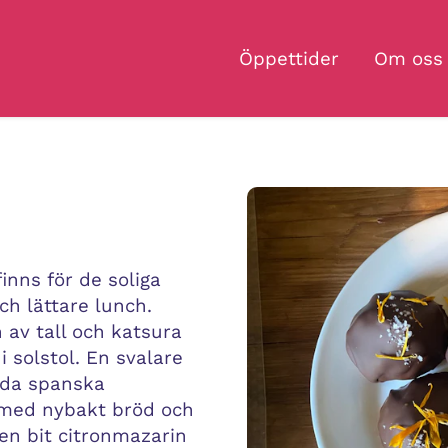
Öppettider
Om oss
inns för de soliga
ch lättare lunch.
 av tall och katsura
i solstol. En svalare
oda spanska
 med nybakt bröd och
 en bit citronmazarin