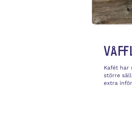
Våff
Kafét har
större säl
extra infö