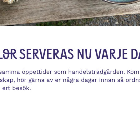
lor serveras nu varje d
 samma öppettider som handelsträdgården. Komm
lskap, hör gärna av er några dagar innan så ordna
r ert besök.